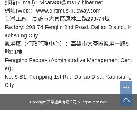
郵箱(E-mail)：vicara88@ms17.hinet.net
網址(Web)：www.optimus-busway.com
台灣工廠：高雄市大寮區鳳林二路293-74號
Factory: 293-74 Fenglin 2nd Road, Daliao District, K
aohsiung City
鳳屏廠（行政管理中心）
：
高雄市大寮區鳯屏一路5
號B1棟
Fengping Factory (Administrative Management Cent
er)
：
No. 5-B1, Fengping 1st Rd., Daliao Dist., Kaohsiung
City
Copyright 眾孚企業有限公司 All rights reserved