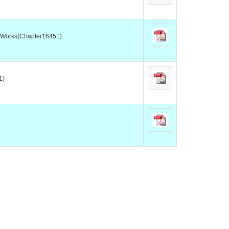
icWorks(Chapter16451)
1)