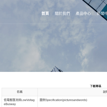
首頁
關於我們
產品中心
新聞
下載專區
名稱
說
低電壓匯流排LowVoltag
圖例Specification(picturesandwords)
eBusway