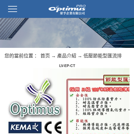
您的當前位置 ：
首页
→
產品介紹
→
低壓節能型匯流排
LV-EP-CT